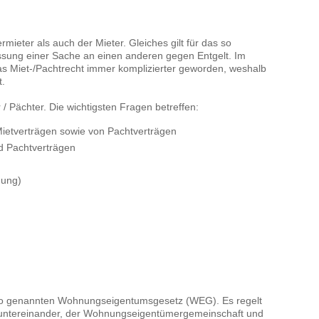
mieter als auch der Mieter. Gleiches gilt für das so
ssung einer Sache an einen anderen gegen Entgelt. Im
as Miet-/Pachtrecht immer komplizierter geworden, weshalb
t.
 / Pächter. Die wichtigsten Fragen betreffen:
Mietverträgen sowie von Pachtverträgen
d Pachtverträgen
mung)
so genannten Wohnungseigentumsgesetz (WEG). Es regelt
 untereinander, der Wohnungseigentümergemeinschaft und