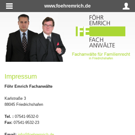
www.foehremrich.de
Impressum
Föhr Emrich Fachanwälte
Karlstraße 3
88045 Friedrichshafen
Tel. :
07541-9532-0
Fax:
07541-9532-23
Email:
info@foehremrich.de