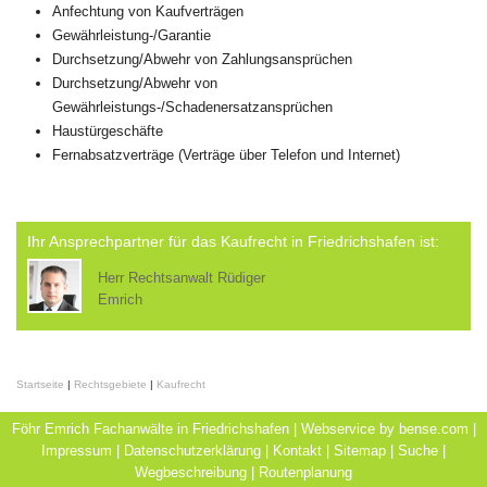
Anfechtung von Kaufverträgen
Gewährleistung-/Garantie
Durchsetzung/Abwehr von Zahlungsansprüchen
Durchsetzung/Abwehr von
Gewährleistungs-/Schadenersatzansprüchen
Haustürgeschäfte
Fernabsatzverträge (Verträge über Telefon und Internet)
Ihr Ansprechpartner für das Kaufrecht in Friedrichshafen ist:
Herr Rechtsanwalt Rüdiger
Emrich
Startseite
|
Rechtsgebiete
|
Kaufrecht
Föhr Emrich Fachanwälte in Friedrichshafen | Webservice by
bense.com
|
Impressum
|
Datenschutzerklärung
|
Kontakt
|
Sitemap
|
Suche
|
Wegbeschreibung
|
Routenplanung