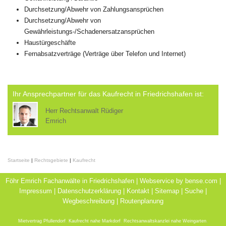
Durchsetzung/Abwehr von Zahlungsansprüchen
Durchsetzung/Abwehr von
Gewährleistungs-/Schadenersatzansprüchen
Haustürgeschäfte
Fernabsatzverträge (Verträge über Telefon und Internet)
Ihr Ansprechpartner für das Kaufrecht in Friedrichshafen ist:
Herr Rechtsanwalt Rüdiger
Emrich
Startseite
|
Rechtsgebiete
|
Kaufrecht
Föhr Emrich Fachanwälte in Friedrichshafen | Webservice by
bense.com
|
Impressum
|
Datenschutzerklärung
|
Kontakt
|
Sitemap
|
Suche
|
Wegbeschreibung
|
Routenplanung
Mietvertrag Pfullendorf
,
Kaufrecht nahe Markdorf
,
Rechtsanwaltskanzlei nahe Weingarten
,