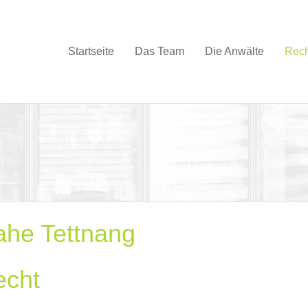
Startseite
Das Team
Die Anwälte
Rech
ahe Tettnang
echt