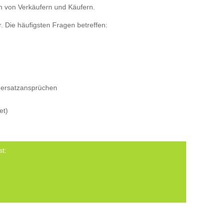
en von Verkäufern und Käufern.
. Die häufigsten Fragen betreffen:
nersatzansprüchen
et)
st: