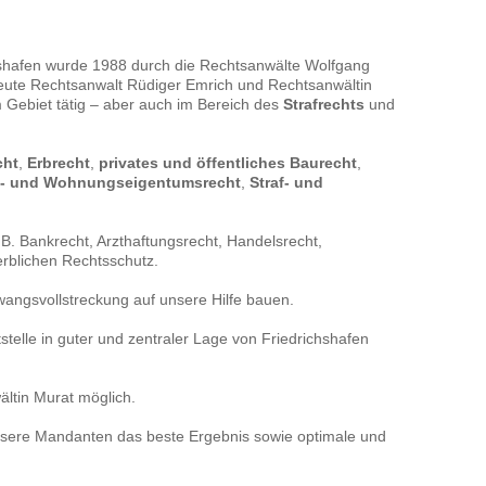
hrensbevollmächtigten ein
Verfahrensmangel dar, der derart
 an der Fristversäumung zur
wiegt, dass die genehmigte
Ein Wiedereinsetzungsgrund
Unterbringungsmaßnahme insges
chshafen wurde 1988 durch die Rechtsanwälte Wolfgang
undsätzlich nicht aus der die
eine rechtswidrige Freiheitsentzie
heute Rechtsanwalt Rüdiger Emrich und Rechtsanwältin
edürftigkeit begründenden
darstellt.
m Gebiet tätig – aber auch im Bereich des
 Krankheit des Betroffenen
Strafrechts
und
cht
,
Erbrecht
,
privates und öffentliches Baurecht
,
t- und Wohnungseigentumsrecht
,
Straf- und
B. Bankrecht, Arzthaftungsrecht, Handelsrecht,
erblichen Rechtsschutz.
angsvollstreckung auf unsere Hilfe bauen.
telle in guter und zentraler Lage von Friedrichshafen
ltin Murat möglich.
 unsere Mandanten das beste Ergebnis sowie optimale und