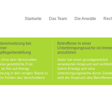
Startseite
Das Team
Die Anwälte
Rech
dereinsetzung bei
Betroffener in einer
ener
Unterbringungssache ist imme
pflegerbestellung
anzuhören
 ohne sein Verschulden
Jeder hat einen grundgesetzlich
eine gesetzliche Frist
verankerten Anspruch auf rechtlic
 ist ihm auf Antrag
Gehör.Erledigt sich eine
tzung in den vorigen Stand zu
Unterbringungssache durch Zeitab
in Fehlen des Verschuldens
wird der Anspruch des Betroffenen
et, wenn eine
rechtliches Gehör auch dann verlet
fsbelehrung unterblieben oder
wenn das für die Entscheidung
st.Die fehlende Bestellung eines
maßgebliche Gutachten dem Betr
legers, stellt für sich
nicht bekannt gegeben wurde.Das
keinen
Unterbleiben der persönlichen An
etzungsgrund dar. Maßgeblich
des Betroffenen in einer
inwieweit dem Betroffenen oder
Unterbringungssache stellt einen