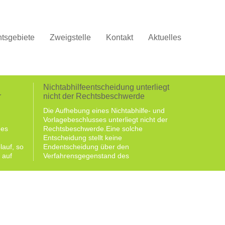
tsgebiete
Zweigstelle
Kontakt
Aktuelles
Nichtabhilfeentscheidung unterliegt
r
nicht der Rechtsbeschwerde
Die Aufhebung eines Nichtabhilfe- und
Vorlagebeschlusses unterliegt nicht der
hes
Rechtsbeschwerde.Eine solche
Entscheidung stellt keine
lauf, so
Endentscheidung über den
 auf
Verfahrensgegenstand des
zt,
Beschwerdeverfahrens dar und unterliegt
deshalb nicht der Rechtsbeschwerde.Die
offenen
Rechtsbeschwerde zählt zu den
Rechtsmitteln. Mit ihr kann eine
hörung
Entscheidung über eine streitige
Rechtsfrage einer höchstrichterlichen
Entscheidung herbeigeführt werden und