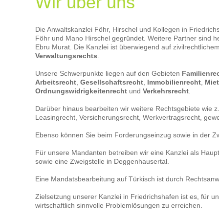
Wir über uns
Forschungskostenpauschale war durch
einem Verfa
die Stiftung zweckgebunden für die
Verschulden
Finanzierung von Literatur und Sach- und
Last fällt.
Reisekosten für die wissenschaftliche
Die Anwaltskanzlei Föhr, Hirschel und Kollegen in Friedri
kann sich gr
Ausbildung zu verwenden. Die
Föhr und Mano Hirschel gegründet. Weitere Partner sind 
Betreuungsb
Krankenkasse berechnete die Beiträge
Ebru Murat. Die Kanzlei ist überwiegend auf zivilrechtliche
psychischen
aus den Einnahmen von 1.150 Euro als
Verwaltungsrechts
.
ergeben.
gesamte wirtschaftliche Leistungsfähigkeit.
Die Klägerin war nur bereit, Beiträge aus
Unsere Schwerpunkte liegen auf den Gebieten
Familienre
dem Grundstipendium zu zahlen, da die
Arbeitsrecht
,
Gesellschaftsrecht
,
Immobilienrecht
,
Mie
Pauschale nur für Forschungszwecke
Ordnungswidrigkeitenrecht
und
Verkehrsrecht
.
verwendet werden durfte. Das Gericht gab
ihr jedoch nicht Recht. Entscheidend war,
Darüber hinaus bearbeiten wir weitere Rechtsgebiete wie z.
dass eine gesetzliche Zweckbestimmung
Leasingrecht, Versicherungsrecht, Werkvertragsrecht, gew
fehlte, die jedoch Voraussetzung ist, um
Beitragspflichten nicht zu umgehen.
Ebenso können Sie beim Forderungseinzug sowie in der Zw
Für unsere Mandanten betreiben wir eine Kanzlei als Haupts
sowie eine Zweigstelle in Deggenhausertal.
Eine Mandatsbearbeitung auf Türkisch ist durch Rechtsanwä
Zielsetzung unserer Kanzlei in Friedrichshafen ist es, für
wirtschaftlich sinnvolle Problemlösungen zu erreichen.